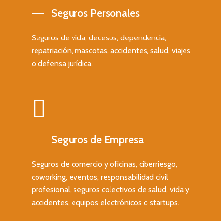
Seguros de ahorro
Seguros Personales
empresas
Seguros deportivos
Seguro colectivo de ac
Contacto
Seguros de vida, decesos, dependencia,
para empresas
repatriación, mascotas, accidentes, salud, viajes
Contacto
Seguros para startups
o defensa jurídica.
C/ San Vicente Mártir 77-6ª
46007 Valencia
T: +34 637 466 039
E: info@valbrok.es
Seguros de Empresa
Últimas entradas
Seguros de comercio y oficinas, ciberriesgo,
Seguro de Convenio
coworking, eventos, responsabilidad civil
Colectivo
profesional, seguros colectivos de salud, vida y
Seguro médico para
accidentes, equipos electrónicos o startups.
extranjeros