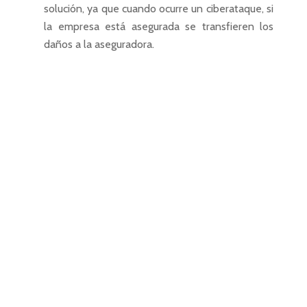
solución, ya que cuando ocurre un ciberataque, si
la empresa está asegurada se transfieren los
daños a la aseguradora.
Home
Seguros personales
Seguros patrimonia
Seguro de vida
Seguros de empres
Seguro de decesos
Seguro de coches
Seguros de ahorro
Seguro de dependenci
Seguro de moto / cicl
Seguros de comercio / 