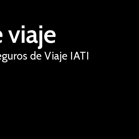
 viaje
uros de Viaje IATI