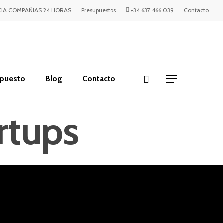
IA COMPAÑIAS 24 HORAS
Presupuestos
+34 637 466 039
Contacto
upuesto
Blog
Contacto
rtups