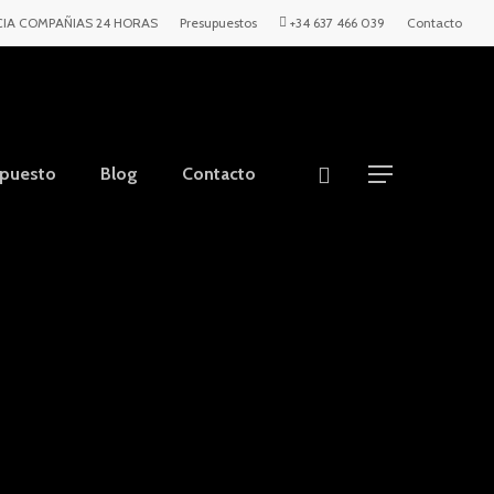
IA COMPAÑIAS 24 HORAS
Presupuestos
+34 637 466 039
Contacto
upuesto
Blog
Contacto