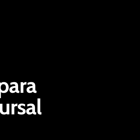
Seguros personales
Seguros patrimoniales
Seguros de empresa
Seguros de ahorro
Seguros deportivos
Contacto
Contacto
C/ San Vicente Mártir 77-6ª,
para
46007 Valencia
T: +34 637 466 039
E: info@valbrok.es
ursal
Últimas entradas
Seguro de Convenio Colectivo
Seguro médico para extranjeros