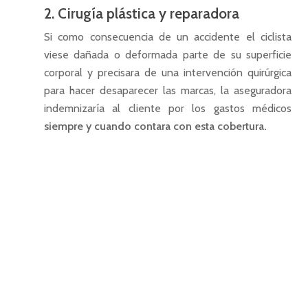
empresas
Seguros patrimoniale
2. Cirugía plástica y reparadora
Seguros de empresa
Seguro colectivo de vi
Si como consecuencia de un accidente el ciclista
Seguros de ahorro
empresas
viese dañada o deformada parte de su superficie
Seguros deportivos
corporal y precisara de una intervención quirúrgica
Seguro colectivo de ac
Contacto
para hacer desaparecer las marcas, la aseguradora
para empresas
indemnizaría al cliente por los gastos médicos
Contacto
Seguros para startups
siempre y cuando contara con esta cobertura.
C/ San Vicente Mártir 77-6ª
46007 Valencia
T: +34 637 466 039
E: info@valbrok.es
Últimas entradas
Seguro de Convenio
Colectivo
Seguro médico para