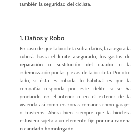
tambi
é
n la seguridad del ciclista.
Seguros de ahorro
Seguro de dependenci
Seguro de moto / cicl
Seguros de comercio / 
Seguros deportivos
Seguro de repatriación
Seguro de patinete
Seguros ciberriesgo
Unit linked
Presupuesto
Seguro de mascotas
Seguro de bicicleta
Seguros coworking
SIALP
Seguros de caza
1. Daños y Robo
Blog
Seguro de accidentes
Seguro multirriesgo de
Seguro cancelación de
PIAS
Seguro para eventos, fe
En caso de que la bicicleta sufra daños, la asegurada
actividades
Contacto
Seguro de salud
Seguro multirriesgo de
Seguro cancelación de
Plan de pensiones indiv
cubrirá, hasta el
límite asegurado
, los gastos de
comunidades
congresos y convencio
Seguro de buceo
Seguro de viaje
Plan de previsión aseg
reparación o sustitución del cuadro
o la
TELÉFONOS ASISTENCI
Seguro de impago de al
Seguro responsabilidad 
(PPA)
Seguro para ciclistas y b
indemnización por las piezas de la bicicleta. Por otro
Seguro de defensa jurí
COMPAÑIAS 24 HORAS
profesional
lado, si ésta es robada, lo habitual es que la
Seguros por días
Seguro de viaje de esqu
Presupuestos
compañía responda por este delito si se ha
Seguro responsabilidad 
snow
+34 637 466 039
producido en el interior o en el exterior de la
general
vivienda así como en zonas comunes como garajes
Contacto
Seguro para equipos
o trasteros. Ahora bien, siempre que la bicicleta
electrónicos
estuviera sujeta a un elemento fijo
por una cadena
Servicios
o candado homologado.
Seguro colectivo de sa
Seguros personales