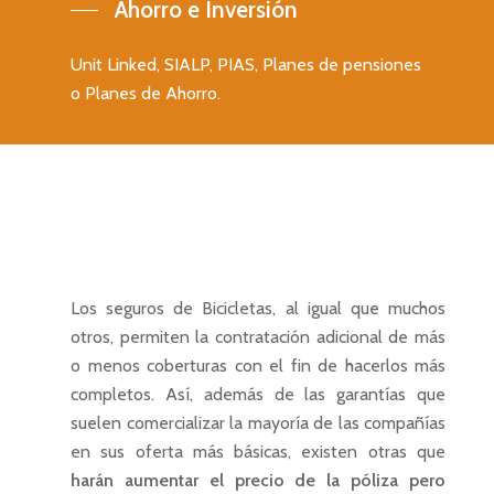
Ahorro e Inversión
Unit Linked, SIALP, PIAS, Planes de pensiones
o Planes de Ahorro.
Los seguros de Bicicletas, al igual que muchos
otros, permiten la contratación adicional de más
Home
o menos coberturas con el fin de hacerlos más
Seguros personales
completos. Así, además de las garantías que
suelen comercializar la mayoría de las compañías
Seguros patrimonia
Seguro de vida
en sus oferta más básicas, existen otras que
Seguros de empres
Seguro de decesos
Seguro de coches
har
án aumentar el precio de la póliza pero