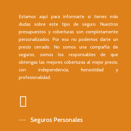
Estamos aquí para informarte si tienes más
dudas sobre este tipo de seguro. Nuestros
presupuestos y coberturas son completamente
personalizados. Por eso no podemos darte un
precio cerrado. No somos una compañía de
seguros, somos los responsables de que
Home
obtengas las mejores coberturas al mejor precio,
Seguros personales
con independencia, honestidad y
profesionalidad.
Seguros patrimonia
Seguro de vida
Seguros de empres
Seguro de decesos
Seguro de coches
Seguros de ahorro
Seguro de dependenci
Seguro de moto / cicl
Seguros de comercio / 
Seguros deportivos
Seguro de repatriación
Seguro de patinete
Seguros ciberriesgo
Unit linked
Seguros Personales
Presupuesto
Seguro de mascotas
Seguro de bicicleta
Seguros coworking
SIALP
Seguros de caza