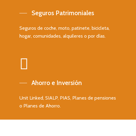
para empresas
Seguros Patrimoniales
Contacto
Seguros para startups
C/ San Vicente Mártir 77-6ª
Seguros de coche, moto, patinete, bicicleta,
46007 Valencia
hogar, comunidades, alquileres o por días.
T: +34 637 466 039
E: info@valbrok.es
Últimas entradas
Seguro de Convenio
Ahorro e Inversión
Colectivo
Seguro médico para
Unit Linked, SIALP, PIAS, Planes de pensiones
extranjeros
o Planes de Ahorro.
Seguro obligatorio pa
Administrador Concur