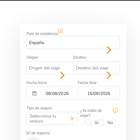
País de residencia
España
Origen
Destino
Origen del viaje
-
Destino del viaje
Fecha inicio
Fecha final
-
Navigate
Navigate
forward
backward
Tipo de seguro
to
to
¿Ya estás de
interact
interact
Selecciona tu
viaje?
with
with
seguro
Si
No
the
the
calendar
calendar
Nº de viajeros
and
and