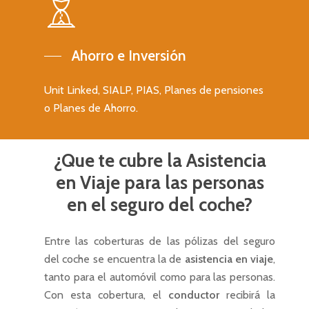
Seguro responsabilidad 
snow
+34 637 466 039
general
Contacto
Seguro para equipos
Ahorro e Inversión
electrónicos
Servicios
Unit Linked, SIALP, PIAS, Planes de pensiones
Seguro colectivo de sa
Seguros personales
o Planes de Ahorro.
empresas
Seguros patrimoniale
Seguros de empresa
Seguro colectivo de vi
Seguros de ahorro
¿Que
te
cubre
la
Asistencia
empresas
Seguros deportivos
en
Viaje
para
las
personas
Seguro colectivo de ac
Contacto
en
el
seguro
del
coche?
para empresas
Contacto
Seguros para startups
Entre las coberturas de las pólizas del
seguro
C/ San Vicente Mártir 77-6ª
del coche
se encuentra la de
asistencia en viaje
,
46007 Valencia
tanto para el automóvil como para las personas.
T: +34 637 466 039
Con esta cobertura, el
conductor
recibirá la
E: info@valbrok.es