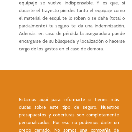
equipaje
se vuelve indispensable. Y es que, si
durante el trayecto pierdes tanto el equipaje como
el material de esquí, te lo roban o se daña (total o
parcialmente) tu seguro te da una indemnización.
Además, en caso de pérdida la aseguradora puede
encargarse de su búsqueda y localización o hacerse
cargo de los gastos en el caso de demora.
Home
Estamos aquí para informarte si tienes más
Seguros personales
dudas sobre este tipo de seguro. Nuestros
Seguros patrimonia
presupuestos y coberturas son completamente
Seguro de vida
personalizados. Por eso no podemos darte un
Seguros de empres
Seguro de decesos
Seguro de coches
precio cerrado. No somos una compañía de