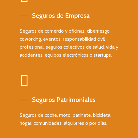
empresas
Seguros patrimoniale
Seguros de empresa
Seguro colectivo de vi
Seguros de Empresa
Seguros de ahorro
empresas
Seguros deportivos
Seguros de comercio y oficinas, ciberriesgo,
Seguro colectivo de ac
Contacto
coworking, eventos, responsabilidad civil
para empresas
profesional, seguros colectivos de salud, vida y
Contacto
Seguros para startups
accidentes, equipos electrónicos o startups.
C/ San Vicente Mártir 77-6ª
46007 Valencia
T: +34 637 466 039
E: info@valbrok.es
Seguros Patrimoniales
Últimas entradas
Seguros de coche, moto, patinete, bicicleta,
Seguro de Convenio
hogar, comunidades, alquileres o por días.
Colectivo
Seguro médico para