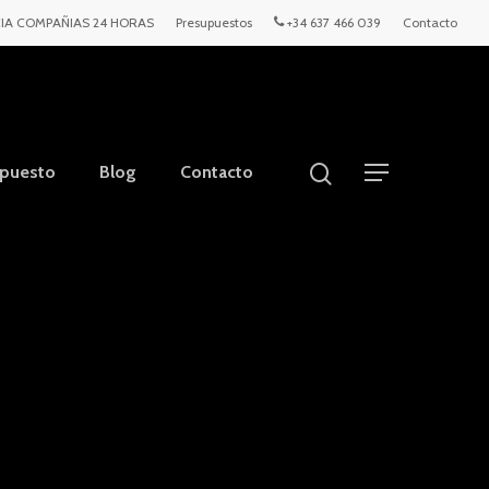
IA COMPAÑIAS 24 HORAS
Presupuestos
+34 637 466 039
Contacto
upuesto
Blog
Contacto