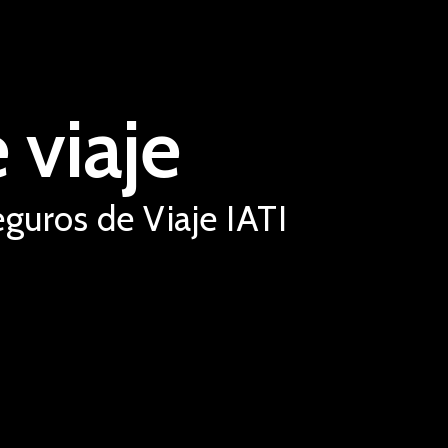
 viaje
uros de Viaje IATI