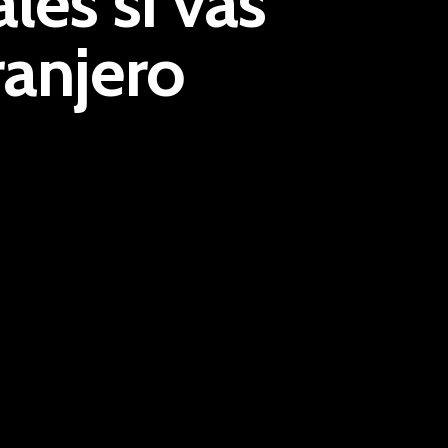
es si vas
T: +34 637 466 039
E: info@valbrok.es
ranjero
Últimas entradas
Seguro de Convenio Colectivo
Seguro médico para extranjeros
Seguro obligatorio para Administ
Concursal