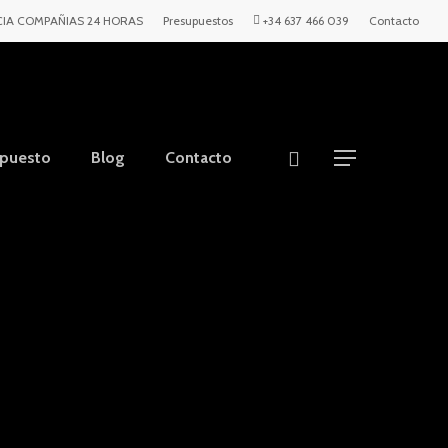
IA COMPAÑIAS 24 HORAS
Presupuestos
+34 637 466 039
Contacto
upuesto
Blog
Contacto