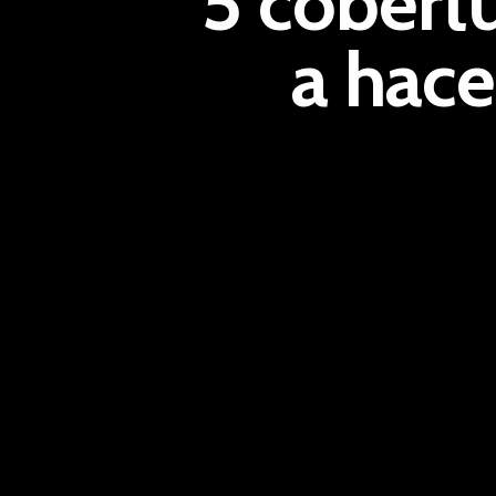
5 cobert
a hace